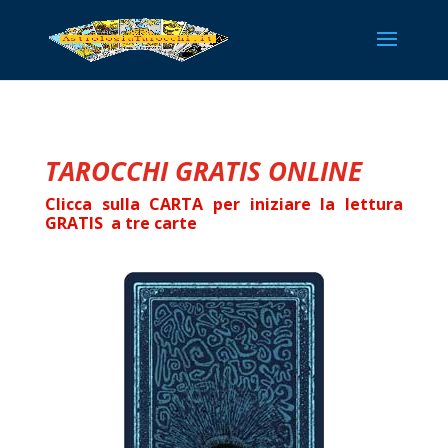
TAROCCHI GRATIS ONLINE
Clicca sulla CARTA per iniziare la lettura
GRATIS a tre carte