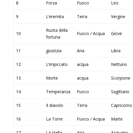
8
Forza
Fuoco
Leo
9
L’eremita
Terra
Vergine
Ruota della
10
Fuoco / Acqua
Giove
fortuna
11
giustizia
Aria
Libra
12
L’impiccato
acqua
Nettuno
13
Morte
acqua
Scorpione
14
Temperanza
Fuoco
Sagittario
15
Il diavolo
Terra
Capricorno
16
La Torre
Fuoco / Acqua
Marte
17
La stella
Aria
Acquario