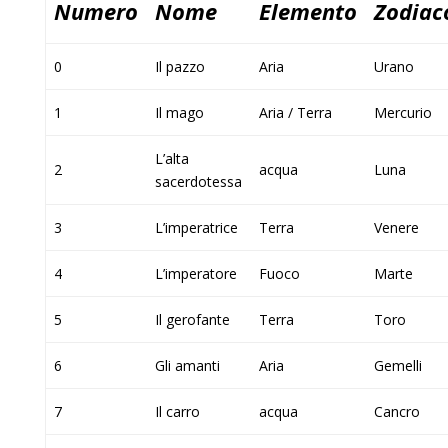
Numero
Nome
Elemento
Zodiac
0
Il pazzo
Aria
Urano
1
Il mago
Aria / Terra
Mercurio
L’alta
2
acqua
Luna
sacerdotessa
3
L’imperatrice
Terra
Venere
4
L’imperatore
Fuoco
Marte
5
Il gerofante
Terra
Toro
6
Gli amanti
Aria
Gemelli
7
Il carro
acqua
Cancro