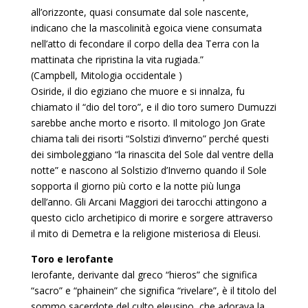
all’orizzonte, quasi consumate dal sole nascente,
indicano che la mascolinità egoica viene consumata
nell’atto di fecondare il corpo della dea Terra con la
mattinata che ripristina la vita rugiada.”
(Campbell, Mitologia occidentale )
Osiride, il dio egiziano che muore e si innalza, fu
chiamato il “dio del toro”, e il dio toro sumero Dumuzzi
sarebbe anche morto e risorto. Il mitologo Jon Grate
chiama tali dei risorti “Solstizi d’inverno” perché questi
dei simboleggiano “la rinascita del Sole dal ventre della
notte” e nascono al Solstizio d’Inverno quando il Sole
sopporta il giorno più corto e la notte più lunga
dell’anno. Gli Arcani Maggiori dei tarocchi attingono a
questo ciclo archetipico di morire e sorgere attraverso
il mito di Demetra e la religione misteriosa di Eleusi.
Toro e Ierofante
Ierofante, derivante dal greco “hieros” che significa
“sacro” e “phainein” che significa “rivelare”, è il titolo del
sommo sacerdote del culto eleusino, che adorava la