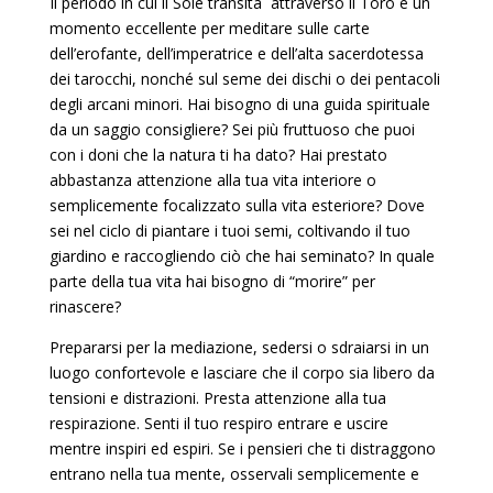
Il periodo in cui il Sole transita attraverso il Toro è un
momento eccellente per meditare sulle carte
dell’erofante, dell’imperatrice e dell’alta sacerdotessa
dei tarocchi, nonché sul seme dei dischi o dei pentacoli
degli arcani minori. Hai bisogno di una guida spirituale
da un saggio consigliere? Sei più fruttuoso che puoi
con i doni che la natura ti ha dato? Hai prestato
abbastanza attenzione alla tua vita interiore o
semplicemente focalizzato sulla vita esteriore? Dove
sei nel ciclo di piantare i tuoi semi, coltivando il tuo
giardino e raccogliendo ciò che hai seminato? In quale
parte della tua vita hai bisogno di “morire” per
rinascere?
Prepararsi per la mediazione, sedersi o sdraiarsi in un
luogo confortevole e lasciare che il corpo sia libero da
tensioni e distrazioni. Presta attenzione alla tua
respirazione. Senti il ​​tuo respiro entrare e uscire
mentre inspiri ed espiri. Se i pensieri che ti distraggono
entrano nella tua mente, osservali semplicemente e