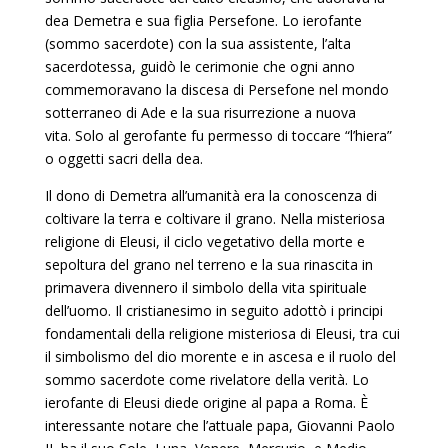
dea Demetra e sua figlia Persefone. Lo ierofante
(sommo sacerdote) con la sua assistente, l’alta
sacerdotessa, guidò le cerimonie che ogni anno
commemoravano la discesa di Persefone nel mondo
sotterraneo di Ade e la sua risurrezione a nuova
vita. Solo al gerofante fu permesso di toccare “l’hiera”
o oggetti sacri della dea.
Il dono di Demetra all’umanità era la conoscenza di
coltivare la terra e coltivare il grano. Nella misteriosa
religione di Eleusi, il ciclo vegetativo della morte e
sepoltura del grano nel terreno e la sua rinascita in
primavera divennero il simbolo della vita spirituale
dell’uomo. Il cristianesimo in seguito adottò i principi
fondamentali della religione misteriosa di Eleusi, tra cui
il simbolismo del dio morente e in ascesa e il ruolo del
sommo sacerdote come rivelatore della verità. Lo
ierofante di Eleusi diede origine al papa a Roma. È
interessante notare che l’attuale papa, Giovanni Paolo